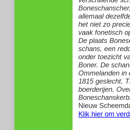
Boneschanscher,
allemaal dezelfd
het niet zo preci
vaak fonetisch 
De plaats Bones
schans, een red
onder toezicht v
Boner. De schans
Ommelanden in d
1815 geslecht. 
boerderijen. Over
Boneschanskerb
Nieuw Scheemda
Klik hier om ver