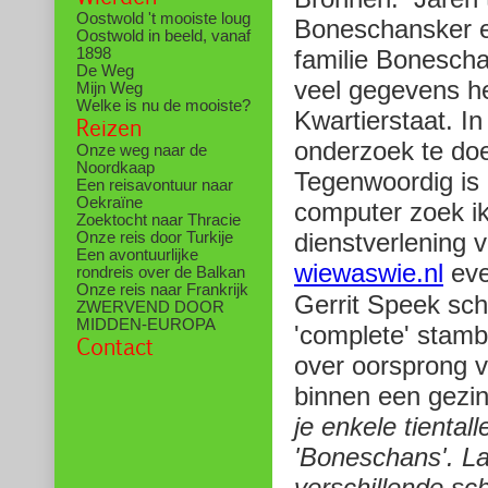
Oostwold 't mooiste loug
Boneschansker e
Oostwold in beeld, vanaf
1898
familie Bonescha
De Weg
veel gegevens h
Mijn Weg
Welke is nu de mooiste?
Kwartierstaat. I
Reizen
onderzoek te doe
Onze weg naar de
Noordkaap
Tegenwoordig is 
Een reisavontuur naar
Oekraïne
computer zoek i
Zoektocht naar Thracie
dienstverlening 
Onze reis door Turkije
Een avontuurlijke
wiewaswie.nl
eve
rondreis over de Balkan
Onze reis naar Frankrijk
Gerrit Speek schr
ZWERVEND DOOR
MIDDEN-EUROPA
'complete' stam
Contact
over oorsprong v
binnen een gezin 
je enkele tienta
'Boneschans'. La
verschillende sc