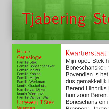
Home
Kwartierstaat
Genealogie
Mijn opoe Stek 
Familie Stek
Familie Boneschansker
Boneschansker, v
Familie Meints
Bovendien is het
Familie Koning
Familie Meijer
dus gemakkelijk i
Familie Werkman
familie Oosterhuis
Berend Hindriks 
Familie van Dijken
familie Weemhof
hun zoon Berent 
Familie Van der Wal
Boneschans en n
Uitgeverij T.Stek
Wierden
Bronnen: Jaren t